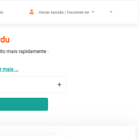
io
Iniciar sessão / Inscrever-se
rdu
uito mais rapidamente ·
r mais ...