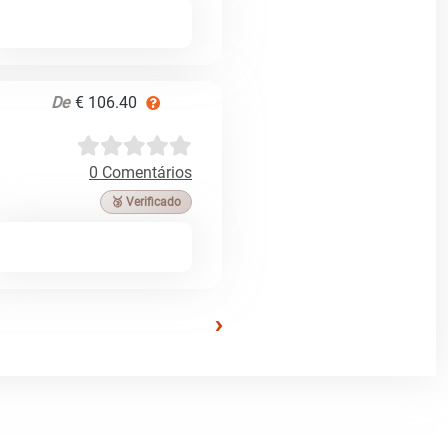
De
€ 106.40
0 Comentários
🥉 Verificado
›