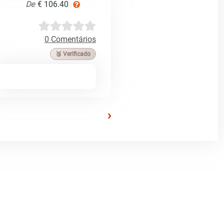
De
€ 106.40
0 Comentários
🥉 Verificado
›