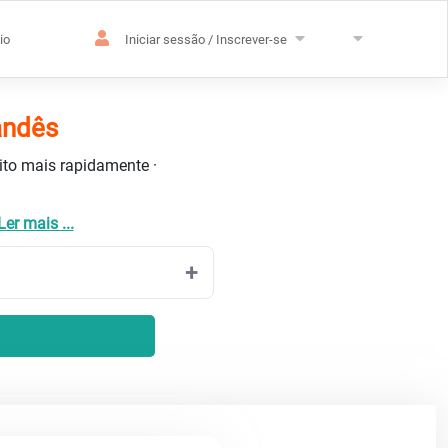
io
Iniciar sessão / Inscrever-se
andês
uito mais rapidamente ·
Ler mais ...