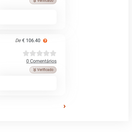
🥉 Verificado
De
€ 106.40
0 Comentários
🥉 Verificado
›