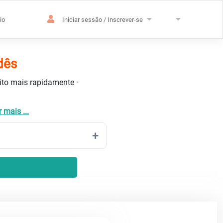
io
Iniciar sessão / Inscrever-se
dês
uito mais rapidamente ·
r mais ...