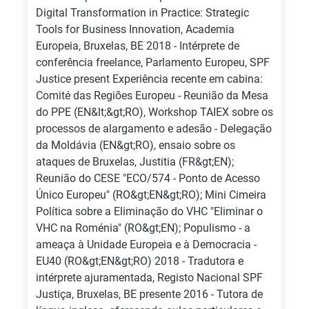
Digital Transformation in Practice: Strategic
Tools for Business Innovation, Academia
Europeia, Bruxelas, BE 2018 - Intérprete de
conferência freelance, Parlamento Europeu, SPF
Justice present Experiência recente em cabina:
Comité das Regiões Europeu - Reunião da Mesa
do PPE (EN&lt;&gt;RO), Workshop TAIEX sobre os
processos de alargamento e adesão - Delegação
da Moldávia (EN&gt;RO), ensaio sobre os
ataques de Bruxelas, Justitia (FR&gt;EN);
Reunião do CESE "ECO/574 - Ponto de Acesso
Único Europeu" (RO&gt;EN&gt;RO); Mini Cimeira
Política sobre a Eliminação do VHC "Eliminar o
VHC na Roménia" (RO&gt;EN); Populismo - a
ameaça à Unidade Europeia e à Democracia -
EU40 (RO&gt;EN&gt;RO) 2018 - Tradutora e
intérprete ajuramentada, Registo Nacional SPF
Justiça, Bruxelas, BE presente 2016 - Tutora de