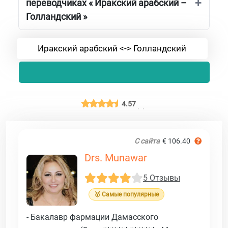
переводчиках « Иракский арабский –
Голландский »
Иракский арабский <-> Голландский
4.57
С сайта
€ 106.40
Drs. Munawar
5 Отзывы
🥇 Самые популярные
- Бакалавр фармации Дамасского