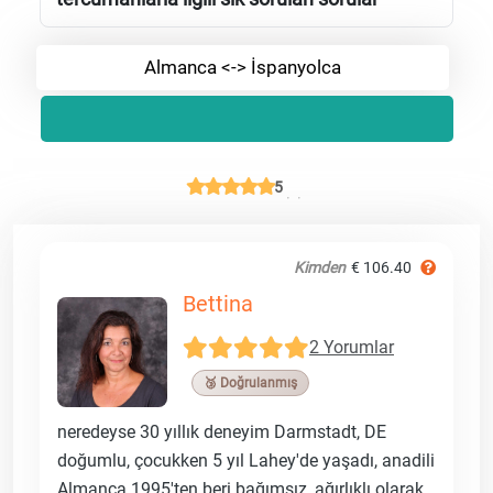
Almanca <-> İspanyolca
5
Kimden
€ 106.40
Bettina
2 Yorumlar
🥉 Doğrulanmış
neredeyse 30 yıllık deneyim Darmstadt, DE
doğumlu, çocukken 5 yıl Lahey'de yaşadı, anadili
Almanca 1995'ten beri bağımsız, ağırlıklı olarak