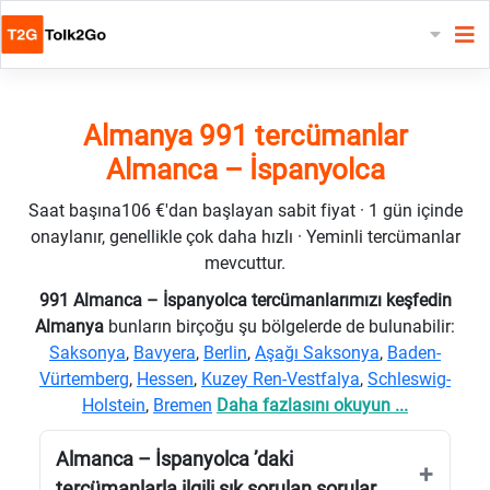
Almanya 991 tercümanlar
Almanca – İspanyolca
Saat başına106 €'dan başlayan sabit fiyat · 1 gün içinde
onaylanır, genellikle çok daha hızlı · Yeminli tercümanlar
mevcuttur.
991 Almanca – İspanyolca tercümanlarımızı keşfedin
Almanya
bunların birçoğu şu bölgelerde de bulunabilir:
Saksonya
,
Bavyera
,
Berlin
,
Aşağı Saksonya
,
Baden-
Vürtemberg
,
Hessen
,
Kuzey Ren-Vestfalya
,
Schleswig-
Holstein
,
Bremen
Daha fazlasını okuyun ...
Almanca – İspanyolca ’daki
tercümanlarla ilgili sık sorulan sorular