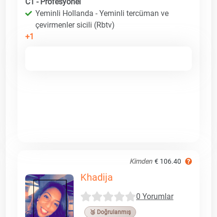
C1 - Profesyonel
Yeminli Hollanda - Yeminli tercüman ve
çevirmenler sicili (Rbtv)
+1
Kimden
€ 106.40
Khadija
0 Yorumlar
🥉 Doğrulanmış