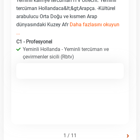
Yeminli kalifiye tercüman ITV Utrecht. Yeminli
tercüman Hollandaca&lt;&gt;Arapça. -Kültürel
arabulucu Orta Doğu ve kısmen Arap
dünyasındaki Kuzey Afr
Daha fazlasını okuyun
...
C1 - Profesyonel
Yeminli Hollanda - Yeminli tercüman ve
çevirmenler sicili (Rbtv)
›
1 / 11