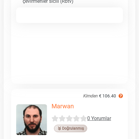
çevirmenler sicili (Rbtv)
Kimden
€ 106.40
Marwan
0 Yorumlar
🥉 Doğrulanmış