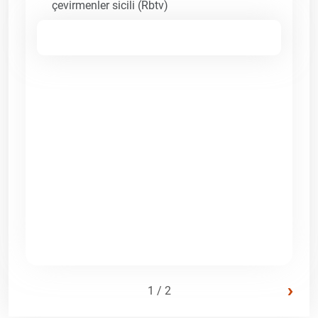
çevirmenler sicili (Rbtv)
›
1 / 2