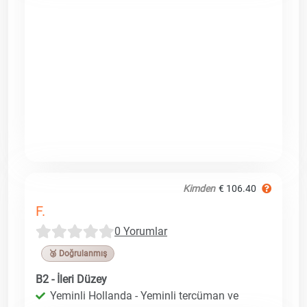
Kimden
€ 106.40
F.
0 Yorumlar
🥉 Doğrulanmış
B2 - İleri Düzey
Yeminli Hollanda - Yeminli tercüman ve