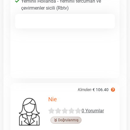
Yeminli Hollanda - Yeminli tercüman ve
çevirmenler sicili (Rbtv)
Kimden
€ 106.40
Nie
0 Yorumlar
🥉 Doğrulanmış