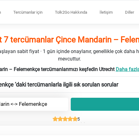
n
Tercümanlar için
Tolk2Go Hakkında
İletişim
Diller
t 7 tercümanlar Çince Mandarin – Fel
ayan sabit fiyat · 1 gün içinde onaylanır, genellikle çok daha h
mevcuttur.
rin – Felemenkçe tercümanlarımızı keşfedin Utrecht
Daha fazla
çe ’daki tercümanlarla ilgili sık sorulan sorular
arin <-> Felemenkçe
5