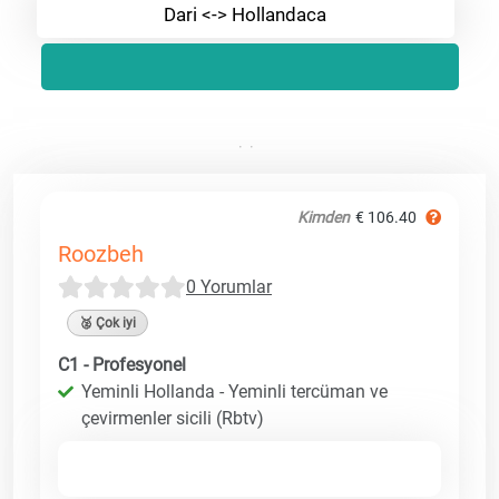
Dari <-> Hollandaca
Kimden
€ 106.40
Roozbeh
0 Yorumlar
🥈 Çok iyi
C1 - Profesyonel
Yeminli Hollanda - Yeminli tercüman ve
çevirmenler sicili (Rbtv)