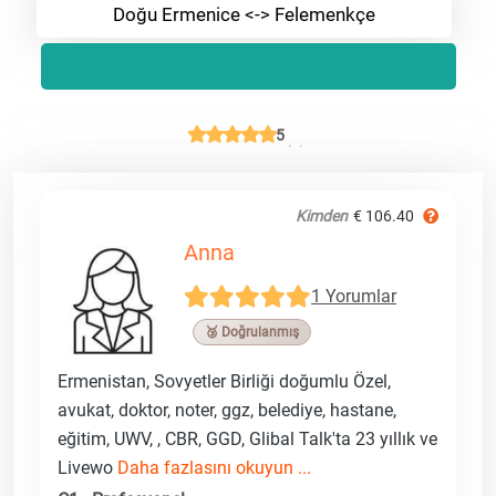
Doğu Ermenice <-> Felemenkçe
5
Kimden
€ 106.40
Anna
1 Yorumlar
🥉 Doğrulanmış
Ermenistan, Sovyetler Birliği doğumlu Özel,
avukat, doktor, noter, ggz, belediye, hastane,
eğitim, UWV, , CBR, GGD, Glibal Talk'ta 23 yıllık ve
Livewo
Daha fazlasını okuyun ...