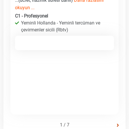
...(ücret, hazırlık süresi dahil)
Daha fazlasını
okuyun ...
C1 - Profesyonel
Yeminli Hollanda - Yeminli tercüman ve
çevirmenler sicili (Rbtv)
›
1 / 7