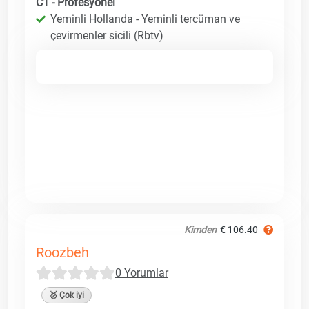
C1 - Profesyonel
Yeminli Hollanda - Yeminli tercüman ve
çevirmenler sicili (Rbtv)
Kimden
€ 106.40
Roozbeh
0 Yorumlar
🥈 Çok iyi