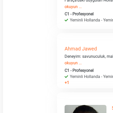
Farsça'daki duyguları Holl
okuyun ...
C1 - Profesyonel
Yeminli Hollanda - Yemin
Ahmad Jawed
Deneyim: savunuculuk, mahk
okuyun ...
C1 - Profesyonel
Yeminli Hollanda - Yemin
+1