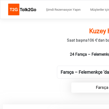
Şimdi Rezervasyon Yapın
Müşteriler içi
Kuzey 
Saat başına106 €'dan başl
24 Farsça – Felemenkç
Farsça – Felemenkçe ’daki
Farsça