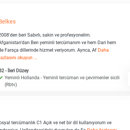
Belkes
2008'den beri Sabırlı, sakin ve profesyonelim.
Afganistan'dan Ben yeminli tercümanım ve hem Dari hem
de Farsça dillerinde hizmet veriyorum. Ayrıca, Af
Daha
fazlasını okuyun ...
B2 - İleri Düzey
Yeminli Hollanda - Yeminli tercüman ve çevirmenler sicili
(Rbtv)
yal tercümanlık C1 Açık ve net bir dil kullanıyorum ve