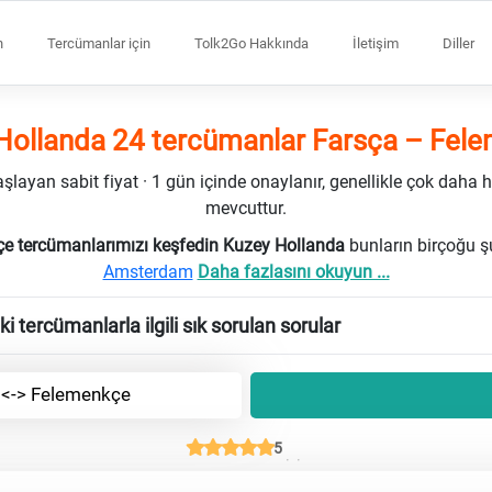
n
Tercümanlar için
Tolk2Go Hakkında
İletişim
Diller
Hollanda 24 tercümanlar Farsça – Fel
ayan sabit fiyat · 1 gün içinde onaylanır, genellikle çok daha h
mevcuttur.
e tercümanlarımızı keşfedin Kuzey Hollanda
bunların birçoğu şu
Amsterdam
Daha fazlasını okuyun ...
 tercümanlarla ilgili sık sorulan sorular
 <-> Felemenkçe
5