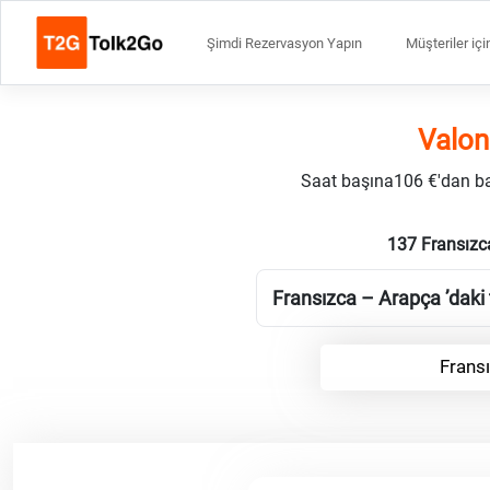
Şimdi Rezervasyon Yapın
Müşteriler içi
Valon
Saat başına106 €'dan başl
137 Fransızc
Fransızca – Arapça ’daki t
Frans