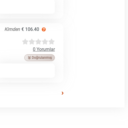
Kimden
€ 106.40
0 Yorumlar
🥉 Doğrulanmış
›