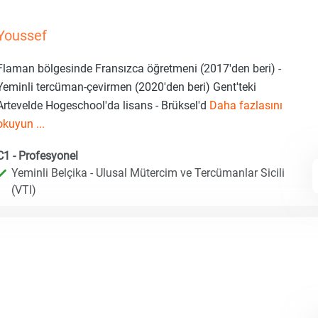
Youssef
Flaman bölgesinde Fransızca öğretmeni (2017'den beri) -
Yeminli tercüman-çevirmen (2020'den beri) Gent'teki
Artevelde Hogeschool'da lisans - Brüksel'd
Daha fazlasını
okuyun ...
C1 - Profesyonel
Yeminli Belçika - Ulusal Mütercim ve Tercümanlar Sicili
(VTI)