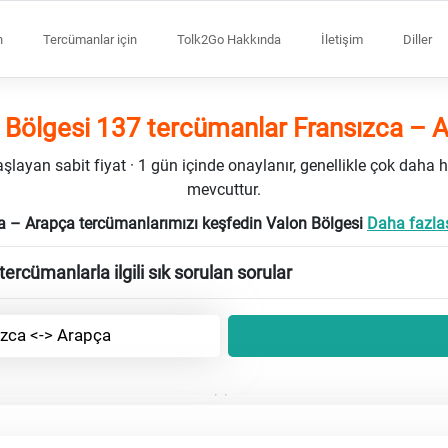
n
Tercümanlar için
Tolk2Go Hakkında
İletişim
Diller
 Bölgesi 137 tercümanlar Fransızca – 
ayan sabit fiyat · 1 gün içinde onaylanır, genellikle çok daha h
mevcuttur.
a – Arapça tercümanlarımızı keşfedin Valon Bölgesi
Daha fazlas
ercümanlarla ilgili sık sorulan sorular
ızca <-> Arapça