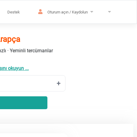
Destek
Oturum açın / Kaydolun
Arapça
ızlı · Yeminli tercümanlar
ını okuyun ...