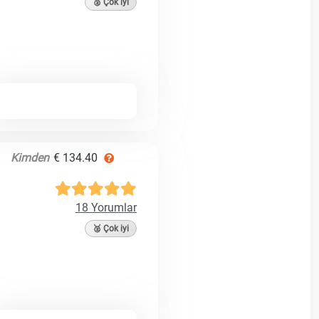
🥈 Çok iyi
Kimden
€ 134.40
18 Yorumlar
🥈 Çok iyi