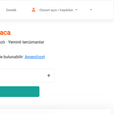
Destek
Oturum açın / Kaydolun
daca
ızlı · Yeminli tercümanlar
de bulunabilir:
Amersfoort