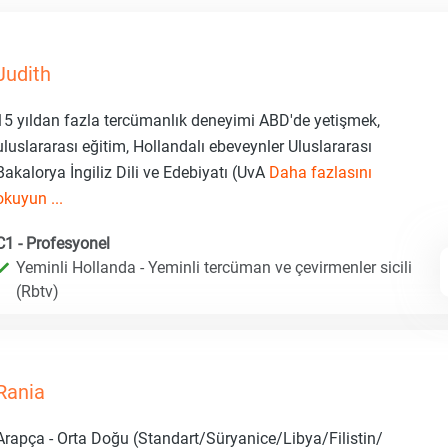
Judith
15 yıldan fazla tercümanlık deneyimi ABD'de yetişmek,
uluslararası eğitim, Hollandalı ebeveynler Uluslararası
Bakalorya İngiliz Dili ve Edebiyatı (UvA
Daha fazlasını
okuyun ...
C1 - Profesyonel
Yeminli Hollanda - Yeminli tercüman ve çevirmenler sicili
(Rbtv)
Rania
Arapça - Orta Doğu (Standart/Süryanice/Libya/Filistin/