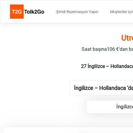
Şimdi Rezervasyon Yapın
Müşteriler içi
Utr
Saat başına106 €'dan başl
27 İngilizce – Hollandac
İngilizce – Hollandaca ’da
İngiliz