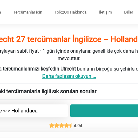
n
Tercümanlar için
Tolk2Go Hakkında
İletişim
Diller
echt 27 tercümanlar İngilizce – Hollan
ayan sabit fiyat · 1 gün içinde onaylanır, genellikle çok daha h
mevcuttur.
a tercümanlarımızı keşfedin Utrecht
bunların birçoğu şu şehirler
Daha fazlasını okuyun ...
ki tercümanlarla ilgili sık sorulan sorular
ce <-> Hollandaca
4.94