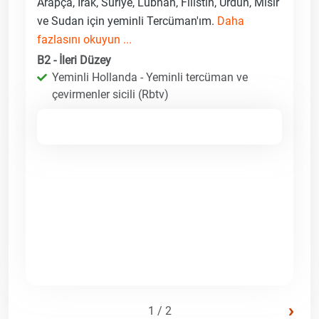
Arapça, Irak, Suriye, Lübnan, Filistin, Ürdün, Mısır
ve Sudan için yeminli Tercüman'ım.
Daha
fazlasını okuyun ...
B2 - İleri Düzey
Yeminli Hollanda - Yeminli tercüman ve
çevirmenler sicili (Rbtv)
›
1 / 2