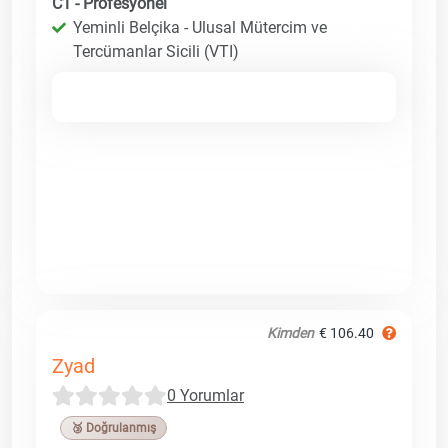
C1 - Profesyonel
Yeminli Belçika - Ulusal Mütercim ve
Tercümanlar Sicili (VTI)
Kimden
€ 106.40
Zyad
0 Yorumlar
🥉 Doğrulanmış