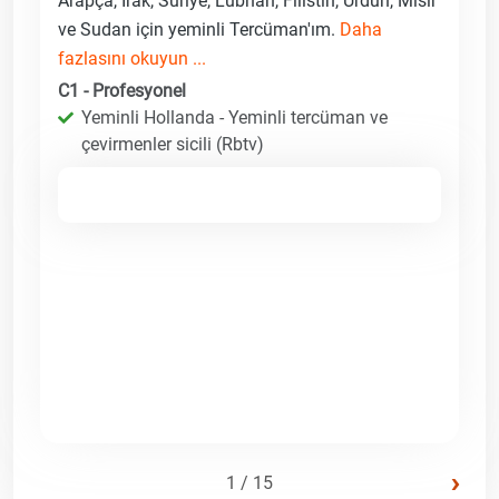
Arapça, Irak, Suriye, Lübnan, Filistin, Ürdün, Mısır
ve Sudan için yeminli Tercüman'ım.
Daha
fazlasını okuyun ...
C1 - Profesyonel
Yeminli Hollanda - Yeminli tercüman ve
çevirmenler sicili (Rbtv)
›
1 / 15