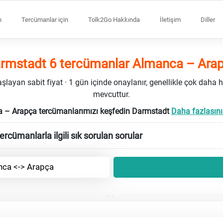
n
Tercümanlar için
Tolk2Go Hakkında
İletişim
Diller
rmstadt 6 tercümanlar Almanca – Ara
ayan sabit fiyat · 1 gün içinde onaylanır, genellikle çok daha h
mevcuttur.
 – Arapça tercümanlarımızı keşfedin Darmstadt
Daha fazlasını
rcümanlarla ilgili sık sorulan sorular
ca <-> Arapça