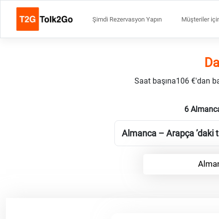
Şimdi Rezervasyon Yapın
Müşteriler içi
Da
Saat başına106 €'dan başl
6 Almanca
Almanca – Arapça ’daki te
Alman