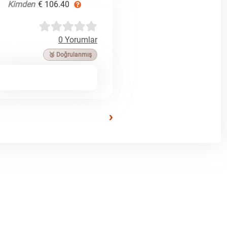
Kimden
€ 106.40
0 Yorumlar
🥉 Doğrulanmış
›