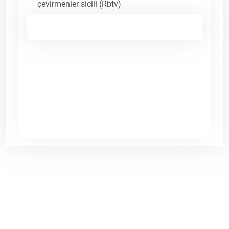
çevirmenler sicili (Rbtv)