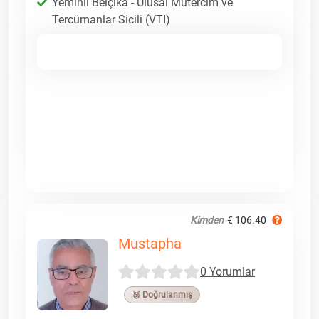
Yeminli Belçika - Ulusal Mütercim ve
Tercümanlar Sicili (VTI)
Kimden
€ 106.40
Mustapha
0 Yorumlar
🥉 Doğrulanmış