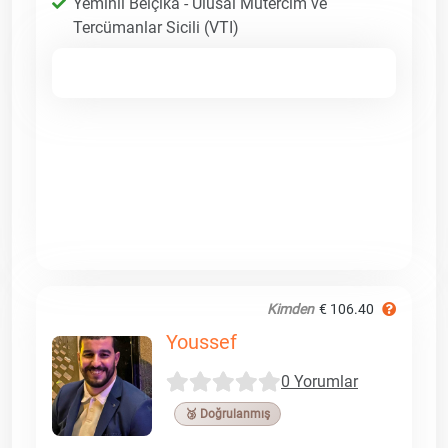
Yeminli Belçika - Ulusal Mütercim ve
Tercümanlar Sicili (VTI)
Kimden
€ 106.40
Youssef
0 Yorumlar
🥉 Doğrulanmış