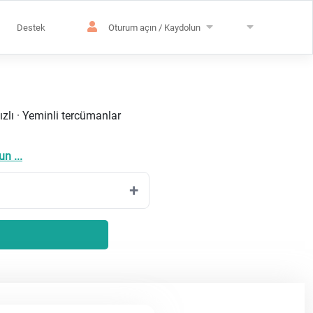
Destek
Oturum açın / Kaydolun
ızlı · Yeminli tercümanlar
n ...