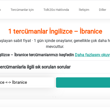
n
Tercümanlar için
Tolk2Go Hakkında
İletişim
Diller
1 tercümanlar İngilizce – İbranice
ayan sabit fiyat · 1 gün içinde onaylanır, genellikle çok daha h
mevcuttur.
gilizce – İbranice tercümanlarımızı keşfedin
Daha fazlasını okuyu
tercümanlarla ilgili sık sorulan sorular
zce <-> İbranice