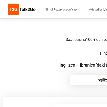
Şimdi Rezervasyon Yapın
Müşteriler içi
Saat başına106 €'dan başl
1 İn
İngilizce – İbranice ’daki 
İngili