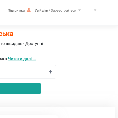
Підтримка
Увійдіть / Зареєструйтеся
ська
ато швидше · Доступні
ська
Читати далі ...