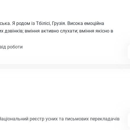
ка. Я родом із Тбілісі, Грузія. Висока емоційна
их дзвінків; вміння активно слухати; вміння якісно в
від роботи
Національний реєстр усних та письмових перекладачів