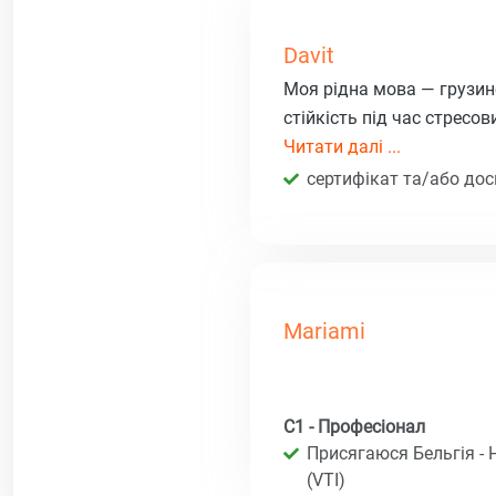
Davit
Моя рідна мова — грузинсь
стійкість під час стресов
Читати далі ...
сертифікат та/або дос
Mariami
C1 - Професіонал
Присягаюся Бельгія - 
(VTI)