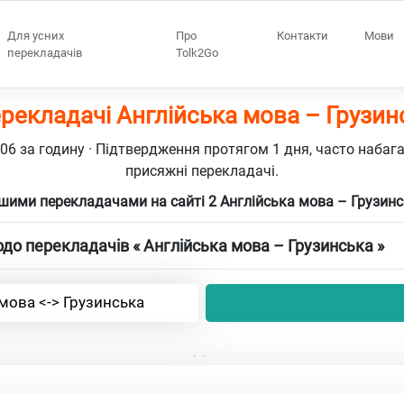
Для усних
Про
Контакти
Мови
перекладачів
Tolk2Go
ерекладачі Англійська мова – Грузин
106 за годину · Підтвердження протягом 1 дня, часто набаг
присяжні перекладачі.
шими перекладачами на сайті 2 Англійська мова – Грузин
до перекладачів « Англійська мова – Грузинська »
мова <-> Грузинська