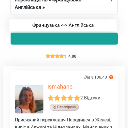
Англійська »
Французька <-> Англійська
4.88
Від
€ 106.40
Ismahane
2 Відгуки
🥉 Перевірено
Присяжний перекладач Народився в Женеві,
виріс в Алжирі та Нідерландах. Мандрівник з