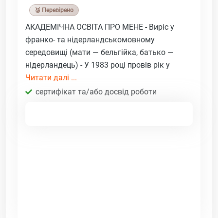
🥉 Перевірено
АКАДЕМІЧНА ОСВІТА ПРО МЕНЕ - Виріс у
франко- та нідерландськомовному
середовищі (мати — бельгійка, батько —
нідерландець) - У 1983 році провів рік у
Читати далі ...
сертифікат та/або досвід роботи