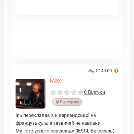
Від
€ 140.00
Max
0 Відгуки
🥉 Перевірено
Іль перекладає з нідерландської на
французьку, але зазвичай не навпаки.
Магістр усного перекладу (IESCL Брюссель)