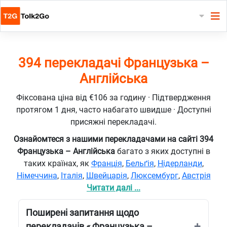
394 перекладачі Французька –
Англійська
Фіксована ціна від €106 за годину · Підтвердження
протягом 1 дня, часто набагато швидше · Доступні
присяжні перекладачі.
Ознайомтеся з нашими перекладачами на сайті 394
Французька – Англійська
багато з яких доступні в
таких країнах, як
Франція
,
Бельґія
,
Нідерланди
,
Німеччина
,
Італія
,
Швейцарія
,
Люксембург
,
Австрія
Читати далі ...
Поширені запитання щодо
перекладачів « Французька –