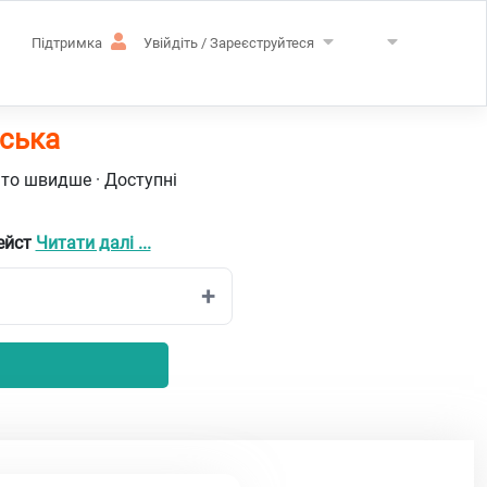
Підтримка
Увійдіть / Зареєструйтеся
дська
ато швидше · Доступні
ейст
Читати далі ...