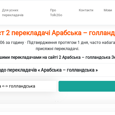
Для усних
Про
Контакти
Мови
перекладачів
Tolk2Go
т 2 перекладачі Арабська – голлан
106 за годину · Підтвердження протягом 1 дня, часто набаг
присяжні перекладачі.
шими перекладачами на сайті 2 Арабська – голландська З
до перекладачів « Арабська – голландська »
 <-> голландська