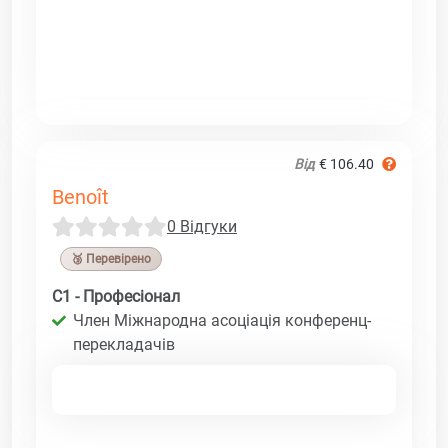
Від
€ 106.40
Benoît
0 Відгуки
🥉 Перевірено
C1 - Професіонал
Член Міжнародна асоціація конференц-
перекладачів