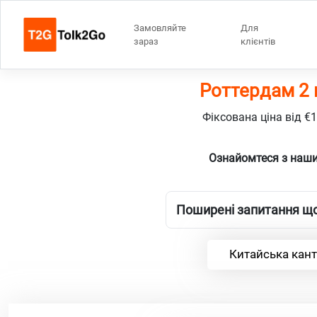
Замовляйте
Для
зараз
клієнтів
Роттердам 2 
Фіксована ціна від €
Ознайомтеся з наши
Поширені запитання що
Китайська кант