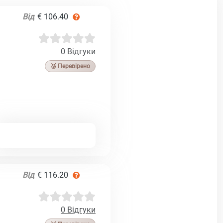
Від
€ 106.40
0 Відгуки
🥉 Перевірено
Від
€ 116.20
0 Відгуки