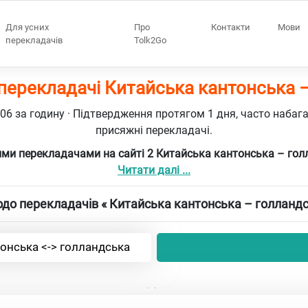
Для усних
Про
Контакти
Мови
перекладачів
Tolk2Go
перекладачі Китайська кантонська 
106 за годину · Підтвердження протягом 1 дня, часто набаг
присяжні перекладачі.
ми перекладачами на сайті 2 Китайська кантонська – го
Читати далі ...
до перекладачів « Китайська кантонська – голландс
онська <-> голландська