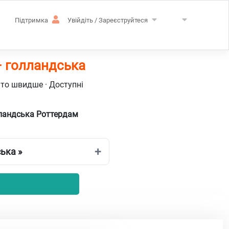
Підтримка
Увійдіть / Зареєструйтеся
– голландська
ато швидше · Доступні
лландська Роттердам
ька »