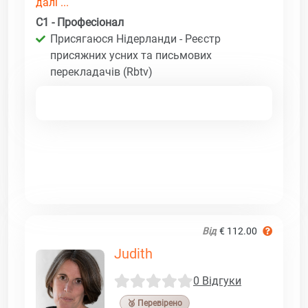
далі ...
C1 - Професіонал
Присягаюся Нідерланди - Реєстр
присяжних усних та письмових
перекладачів (Rbtv)
Від
€ 112.00
Judith
0 Відгуки
🥉 Перевірено