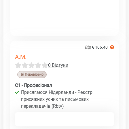
Від
€ 106.40
A.M.
0 Відгуки
🥉 Перевірено
C1 - Професіонал
Присягаюся Нідерланди - Реєстр
присяжних усних та письмових
перекладачів (Rbtv)