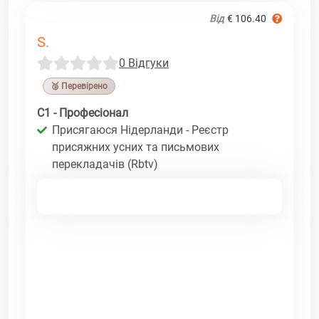
Від
€ 106.40
S.
0 Відгуки
🥉 Перевірено
C1 - Професіонал
Присягаюся Нідерланди - Реєстр
присяжних усних та письмових
перекладачів (Rbtv)