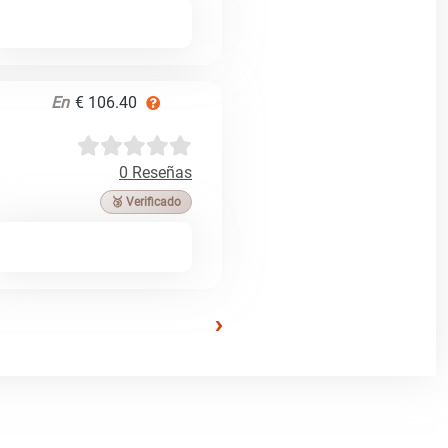
En
€ 106.40
0 Reseñas
🥉 Verificado
›