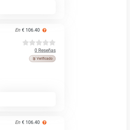
En
€ 106.40
0 Reseñas
🥉 Verificado
En
€ 106.40