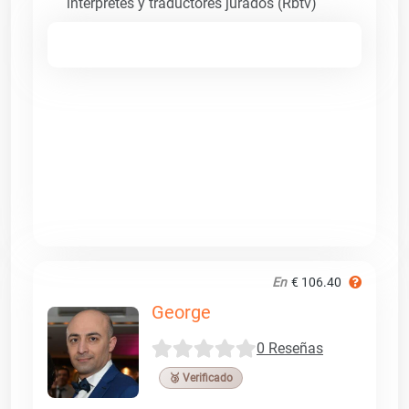
intérpretes y traductores jurados (Rbtv)
En
€ 106.40
George
0 Reseñas
🥉 Verificado