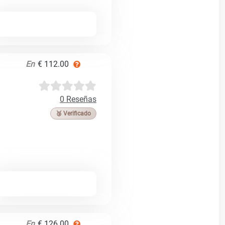
En
€ 112.00
0 Reseñas
🥉 Verificado
En
€ 126.00