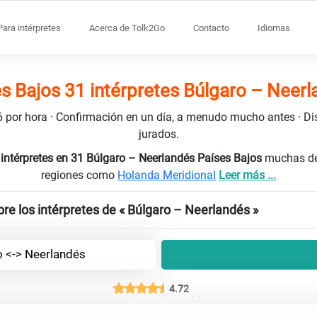
Para intérpretes
Acerca de Tolk2Go
Contacto
Idiomas
s Bajos 31 intérpretes Búlgaro – Neer
106 por hora · Confirmación en un día, a menudo mucho antes · D
jurados.
intérpretes en 31 Búlgaro – Neerlandés Países Bajos
muchas de 
regiones como
Holanda Meridional
Leer más ...
re los intérpretes de « Búlgaro – Neerlandés »
o <-> Neerlandés
4.72