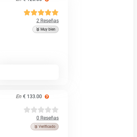
2 Reseñas
🥈 Muy bien
En
€ 133.00
0 Reseñas
🥉 Verificado