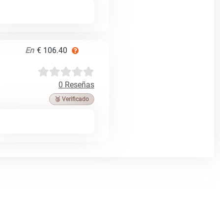
En
€ 106.40
0 Reseñas
🥉 Verificado