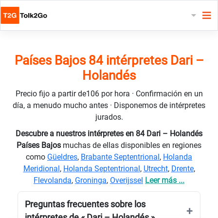
Países Bajos 84 intérpretes Dari –
Holandés
Precio fijo a partir de106 por hora · Confirmación en un
día, a menudo mucho antes · Disponemos de intérpretes
jurados.
Descubre a nuestros intérpretes en 84 Dari – Holandés
Países Bajos
muchas de ellas disponibles en regiones
como
Güeldres
,
Brabante Septentrional
,
Holanda
Meridional
,
Holanda Septentrional
,
Utrecht
,
Drente
,
Flevolanda
,
Groninga
,
Overijssel
Leer más ...
Preguntas frecuentes sobre los
intérpretes de « Dari – Holandés »