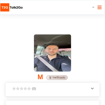
M
🥉 Verificado
(0)