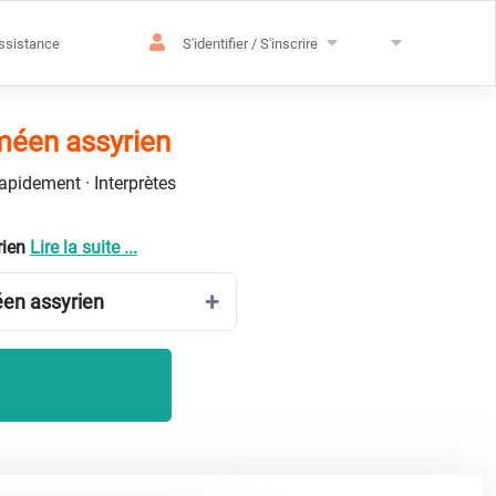
ssistance
S'identifier / S'inscrire
méen assyrien
rapidement · Interprètes
rien
Lire la suite ...
éen assyrien