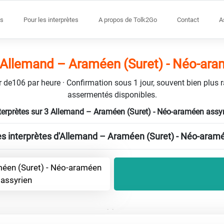
s
Pour les interprètes
A propos de Tolk2Go
Contact
A
s Allemand – Araméen (Suret) - Néo-ara
tir de106 par heure · Confirmation sous 1 jour, souvent bien plus 
assermentés disponibles.
terprètes sur 3 Allemand – Araméen (Suret) - Néo-araméen assy
les interprètes d'Allemand – Araméen (Suret) - Néo-aram
méen (Suret) - Néo-araméen
assyrien