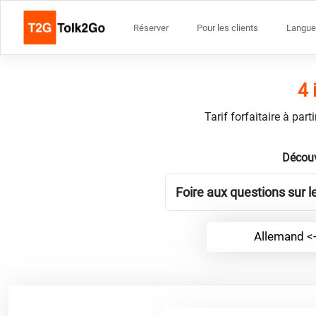
Réserver
Pour les clients
Langue
4 
Tarif forfaitaire à par
Découv
Foire aux questions sur l
Allemand <-