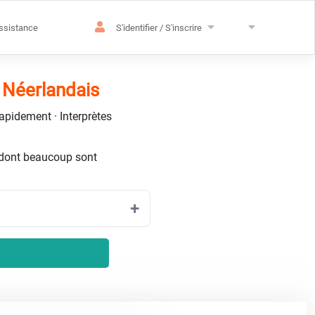
ssistance
S'identifier / S'inscrire
 Néerlandais
rapidement · Interprètes
dont beaucoup sont