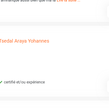
 l'amharique aussi bien que ma la
Lire la suite ...
Tsedal Araya Yohannes
certifié et/ou expérience