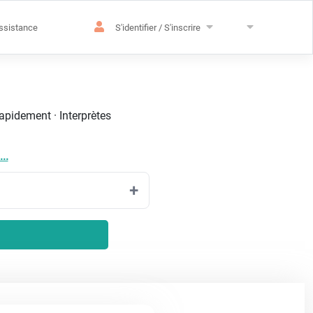
ssistance
S'identifier / S'inscrire
rapidement · Interprètes
...