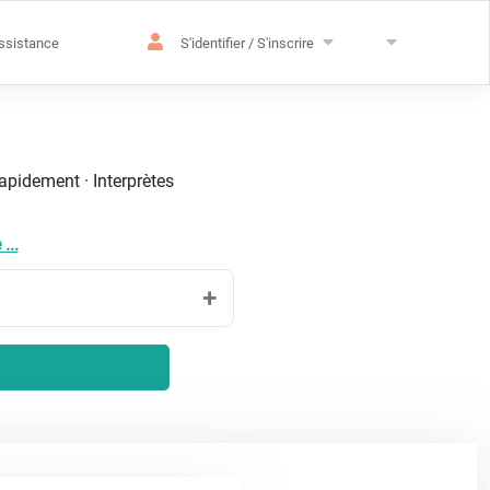
ssistance
S'identifier / S'inscrire
rapidement · Interprètes
...