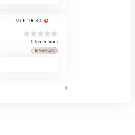
Da
€ 106.40
0 Recensioni
🥉 Verificato
›