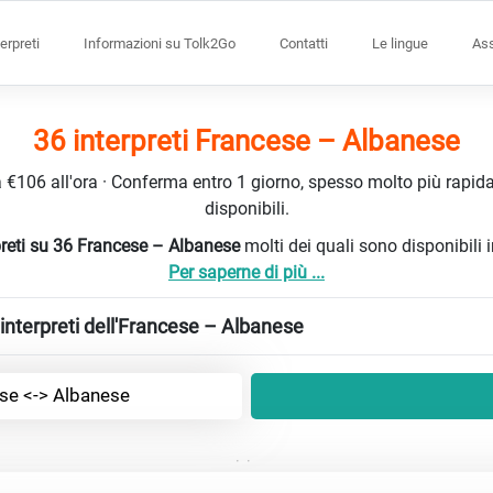
terpreti
Informazioni su Tolk2Go
Contatti
Le lingue
Ass
36 interpreti Francese – Albanese
da €106 all'ora · Conferma entro 1 giorno, spesso molto più rapidam
disponibili.
rpreti su 36 Francese – Albanese
molti dei quali sono disponibili
Per saperne di più ...
interpreti dell'Francese – Albanese
se <-> Albanese