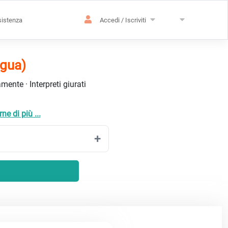
istenza
Accedi / Iscriviti
ngua)
ente · Interpreti giurati
ne di più ...