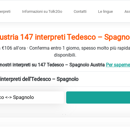
terpreti
Informazioni su Tolk2Go
Contatti
Le lingue
Ass
ustria 147 interpreti Tedesco – Spagno
da €106 all'ora · Conferma entro 1 giorno, spesso molto più rapidam
disponibili.
 nostri interpreti su 147 Tedesco – Spagnolo Austria
Per saperne 
interpreti dell'Tedesco – Spagnolo
o <-> Spagnolo