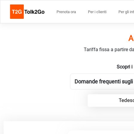
Prenota ora
Per i clienti
Per gli in
A
Tariffa fissa a partire 
Scopri i
Domande frequenti sugli 
Tedesc