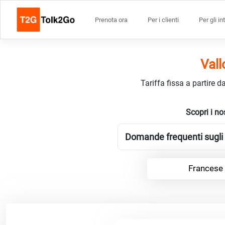
Prenota ora
Per i clienti
Per gli in
Vall
Tariffa fissa a partire 
Scopri i no
Domande frequenti sugli i
Francese 