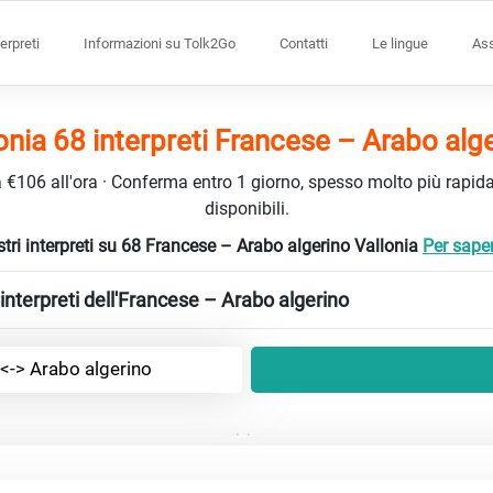
terpreti
Informazioni su Tolk2Go
Contatti
Le lingue
Ass
onia 68 interpreti Francese – Arabo alg
da €106 all'ora · Conferma entro 1 giorno, spesso molto più rapidam
disponibili.
stri interpreti su 68 Francese – Arabo algerino Vallonia
Per saper
nterpreti dell'Francese – Arabo algerino
<-> Arabo algerino