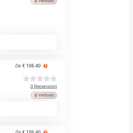
🥉 Verificato
Da
€ 106.40
0 Recensioni
🥉 Verificato
Da
€ 106.40