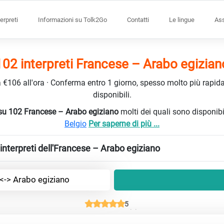
terpreti
Informazioni su Tolk2Go
Contatti
Le lingue
Ass
102 interpreti Francese – Arabo egizian
da €106 all'ora · Conferma entro 1 giorno, spesso molto più rapidam
disponibili.
ti su 102 Francese – Arabo egiziano
molti dei quali sono disponib
Belgio
Per saperne di più ...
interpreti dell'Francese – Arabo egiziano
<-> Arabo egiziano
5