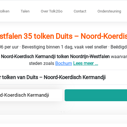
tolken
Talen
Over Tolk2Go
Contact
Ondersteuning
stfalen 35 tolken Duits – Noord-Koerdi
6 per uur · Bevestiging binnen 1 dag, vaak veel sneller · Beëdig
 Noord-Koerdisch Kermandji tolken Noordrijn-Westfalen
waarvan 
steden zoals
Bochum
Lees meer ...
 tolken van Duits – Noord-Koerdisch Kermandji
rd-Koerdisch Kermandji