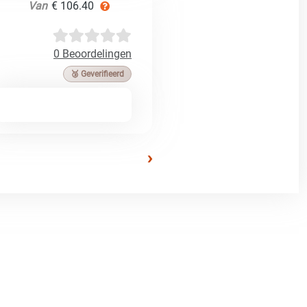
Van
€ 106.40
0 Beoordelingen
🥉 Geverifieerd
›