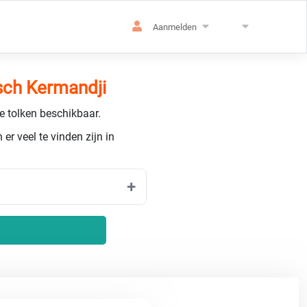
Aanmelden
sch Kermandji
de tolken beschikbaar.
er veel te vinden zijn in